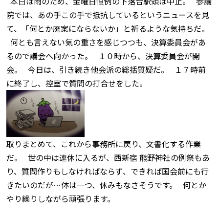
本日は雨のため、金曜日恒例の下落合駅頭は中止。 参議
院では、あの手この手で抵抗しているというニュースを見
て、「何とか廃案にならないか」と祈るような気持ちだ。
何とも言えない気の重さを感じつつも、決算委員会があ
るので議会へ向かった。 １０時から、決算委員会が開
会。 今日は、引き続き他会派の総括質疑だ。 １７時前
に終了し、控室で質問の打合せをした。
取りまとめて、これから事務所に戻り、文書化する作業
だ。 世の中は連休に入るが、西新宿 熊野神社の例祭もあ
り、質問作りもしなければならず、できれば国会前にも行
きたいのだが…体は一つ、休みもなさそうです。 何とか
やり繰りしながら頑張ります。