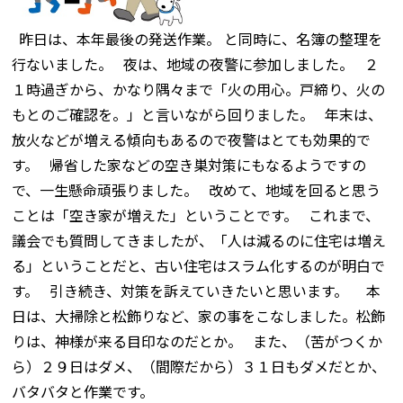
昨日は、本年最後の発送作業。 と同時に、名簿の整理を
行ないました。 夜は、地域の夜警に参加しました。 ２
１時過ぎから、かなり隅々まで「火の用心。戸締り、火の
もとのご確認を。」と言いながら回りました。 年末は、
放火などが増える傾向もあるので夜警はとても効果的で
す。 帰省した家などの空き巣対策にもなるようですの
で、一生懸命頑張りました。 改めて、地域を回ると思う
ことは「空き家が増えた」ということです。 これまで、
議会でも質問してきましたが、「人は減るのに住宅は増え
る」ということだと、古い住宅はスラム化するのが明白で
す。 引き続き、対策を訴えていきたいと思います。 本
日は、大掃除と松飾りなど、家の事をこなしました。松飾
りは、神様が来る目印なのだとか。 また、（苦がつくか
ら）２９日はダメ、（間際だから）３１日もダメだとか、
バタバタと作業です。