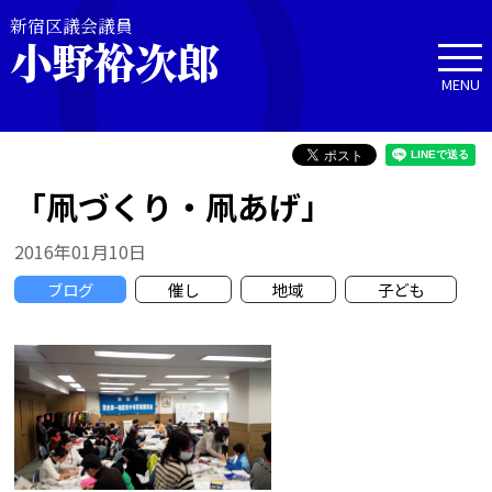
新宿区議会議員
小野裕次郎
MENU
「凧づくり・凧あげ」
2016年01月10日
ブログ
催し
地域
子ども