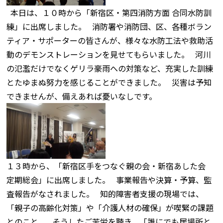
本日は、１０時から「新宿区・第四消防方面 合同水防訓
練」に出席しました。 消防署や消防団、区、各種ボラン
ティア・サポーターの皆さんが、様々な水防工法や救助活
動のデモンストレーションを見せてもらいました。 河川
の氾濫だけでなくゲリラ豪雨への対策など、充実した訓練
とたゆまぬ努力を感じることができました。 災害は予知
できませんが、備えあれば憂いなしです。
１３時から、「新宿区手をつなぐ親の会・新宿あした会
定期総会」に出席しました。 事業報告や決算・予算、監
査報告がなされました。 知的障害者支援の現場では、
「親子の高齢化対策」や「介護人材の確保」が喫緊の課題
とのこと。 そうしたご苦労を聴き、「誰にでも居場所と