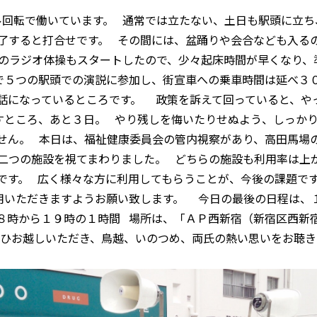
回転で働いています。 通常では立たない、土日も駅頭に立ち
了すると打合せです。 その間には、盆踊りや会合なども入る
のラジオ体操もスタートしたので、少々起床時間が早くなり、
で５つの駅頭での演説に参加し、街宣車への乗車時間は延べ３
話になっているところです。 政策を訴えて回っていると、や
すところ、あと３日。 やり残しを悔いたりせぬよう、しっか
せん。 本日は、福祉健康委員会の管内視察があり、高田馬場
二つの施設を視てまわりました。 どちらの施設も利用率は上
です。 広く様々な方に利用してもらうことが、今後の課題で
用いただきますようお願い致します。 今日の最後の日程は、
８時から１９時の１時間 場所は、「ＡＰ西新宿（新宿区西新宿7
ぜひお越しいただき、鳥越、いのつめ、両氏の熱い思いをお聴