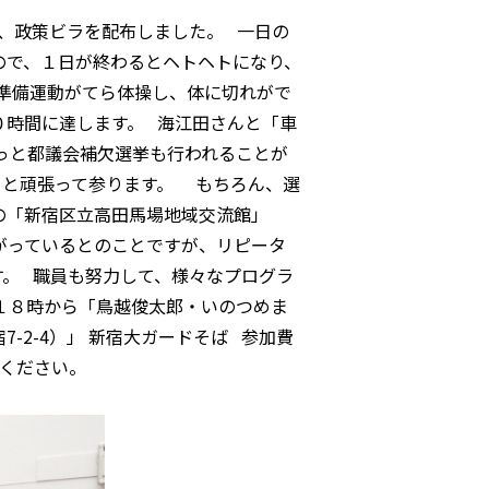
、政策ビラを配布しました。 一日の
ので、１日が終わるとヘトヘトになり、
準備運動がてら体操し、体に切れがで
０時間に達します。 海江田さんと「車
っと都議会補欠選挙も行われることが
りと頑張って参ります。 もちろん、選
の「新宿区立高田馬場地域交流館」
がっているとのことですが、リピータ
す。 職員も努力して、様々なプログラ
１８時から「鳥越俊太郎・いのつめま
-2-4）」 新宿大ガードそば 参加費
きください。