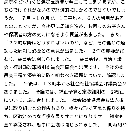
病院などへ行くと選定医療費が発生してしまいますが、こ
ちらではそれがないので経済的に助かるのではないでしょ
うか。 ７月～１０月で、１日平均４．６人の利用がある
とのことですが、今後更に周知を進め、お困りのお子さん
や保護者の方の支えになるよう要望が出ました。 また、
「２２時以降はどうすればいいのか」など、その他との連
動した周知も必要との意見が出ました。 ２件の質疑が終
わり、委員会は閉じられました。 委員会後、自治・議
会・行財政改革特別委員会理事会へ出席です。 今後の委
員会日程で優先的に取り組むべき課題について、確認しま
した。 午後は、１３時半から社会福祉協議会評議員会が
ありました。 会議では、補正予算と定款細則の一部改正
について、話し合われました。 社会福祉協議会も法人後
見に取り組むとの報告もあり、様々な形で区民と係りを持
ち、区政とのつなぎ役を果たすことになります。 議案も
全て承認され、無事に会議は閉じられました。 同時刻か