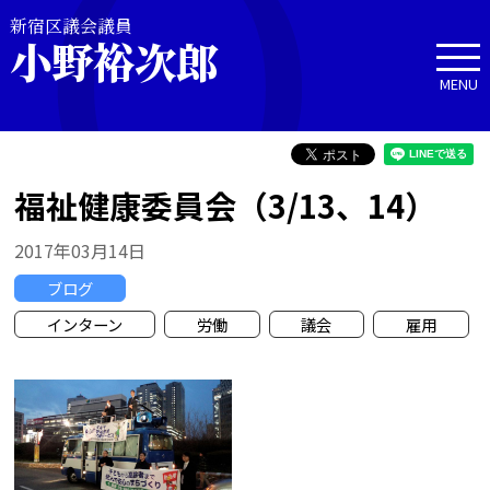
新宿区議会議員
小野裕次郎
MENU
福祉健康委員会（3/13、14）
2017年03月14日
ブログ
インターン
労働
議会
雇用