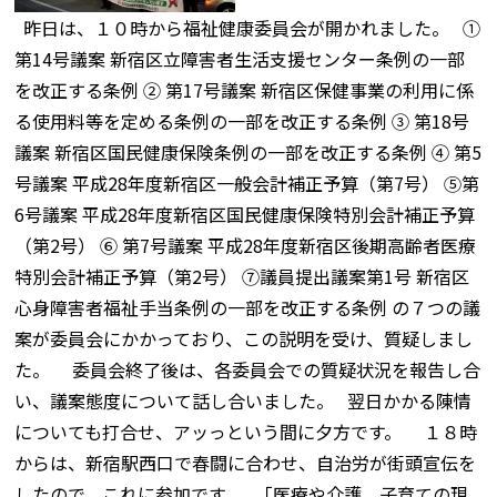
昨日は、１０時から福祉健康委員会が開かれました。 ①
第14号議案 新宿区立障害者生活支援センター条例の一部
を改正する条例 ② 第17号議案 新宿区保健事業の利用に係
る使用料等を定める条例の一部を改正する条例 ③ 第18号
議案 新宿区国民健康保険条例の一部を改正する条例 ④ 第5
号議案 平成28年度新宿区一般会計補正予算（第7号） ⑤第
6号議案 平成28年度新宿区国民健康保険特別会計補正予算
（第2号） ⑥ 第7号議案 平成28年度新宿区後期高齢者医療
特別会計補正予算（第2号） ⑦議員提出議案第1号 新宿区
心身障害者福祉手当条例の一部を改正する条例 の７つの議
案が委員会にかかっており、この説明を受け、質疑しまし
た。 委員会終了後は、各委員会での質疑状況を報告し合
い、議案態度について話し合いました。 翌日かかる陳情
についても打合せ、アッっという間に夕方です。 １８時
からは、新宿駅西口で春闘に合わせ、自治労が街頭宣伝を
したので、これに参加です。 「医療や介護、子育ての現