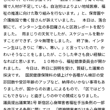
場で人材が不足している。自治労はよりよい地域医療、福
祉の推進に向けた取り組みを行ないます。」と、保育園や
介護施設で働く皆さんが訴えていました。 本日は、落合
駅にて、インターン生の多田羅さんと区政レポートを配り
ました。 雨まじりの天気でしたが、スケジュールを動か
すことができず、少々無理をしました。 終了後、インタ
ーン生はしきりに「寒い、寒い。」と言っていたので、か
わいそうなことをしましたが、こうした辛さも良い経験に
なればと思います。 １０時から、福祉健康委員会が開か
れました。 今日は、昨日に説明を受け、質疑した議案の
採決です。 国民健康保険料の値上げや各種がん検診の受
診回数や受診年齢のアップなど、納得のいかない事項もあ
りましたが、国からのお達しによるもので、「区ではどう
にもできない」と歯ぎしりの中での賛成となりました。
議員提出議案第1号 新宿区心身障害者福祉手当条例の一部
を改正する条例に関しては、「精神障害者だけを心身障害