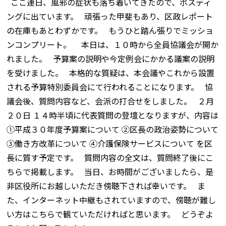
ここ連日、風邪の症状も落ち着いてきたので、ポスティ
ングに出ています。 頑張った甲斐もあり、区政レポート
の在庫もあとわずかです。 もうひと踏ん張りでミッショ
ンコンプリート。 本日は、１０時から全員協議会が開か
れました。 予算案の説明や今定例会にかかる議案の説明
を受けました。 本格的な質疑は、本会議やこれから設置
される予算特別委員会にて行われることになります。 協
議会後、質問内容など、会派の打合せをしました。 ２月
２０日 １４時半頃に代表質問の登壇となりますが、内容は
①平成３０年度予算案について ②区長の政治姿勢について
③働き方改革について ④介護保険サービスについて を区
長に質す予定です。 質問内容の全文は、質問終了後にこ
ちらで掲載します。 当日、お時間がございましたら、是
非区役所にお越しいただき傍聴下されば幸いです。 ま
た、インターネット中継もされていますので、傍聴が難し
い方はこちらで観ていただければと思います。 どうぞよ