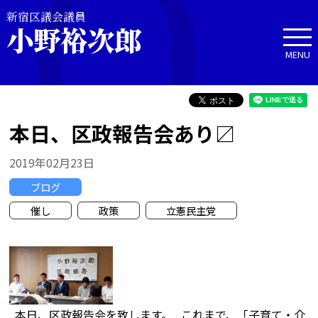
新宿区議会議員
小野裕次郎
MENU
本日、区政報告会あり〼
2019年02月23日
ブログ
催し
政策
立憲民主党
本日、区政報告会を致します。 これまで、「子育て・介