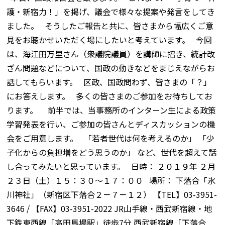
護・新宿力！」を掲げ、議会で様々な提案や発言をしてき
ました。 そうしたご報告と共に、皆さまから幅広くご意
見をお聴かせいただく場にしたいと考えています。 今回
は、海江田万里さん（衆議院議員）を講師に招き、統計改
ざん問題などについて、国政の動きなどをまじえながらお
話してもらいます。 区政、国政問わず、皆さまの「？」
にお答えします。 多くの皆さまのご参加をお待ちしてお
ります。 前半では、当事務所のインターン生による政策
学習発表を行い、ご参加の皆さんとディスカッションの機
会をご用意します。 「若者世代は何を考えるのか」 「少
子化からの負担増をどう思うのか」 など、世代を超えて話
し合ってみたいと思っています。 日時： ２０１９年 ２月
２３日（土）１５：３０～１７：００ 場所： 下落合「氷
川神社」（新宿区下落合２－７－１２） 【TEL】03-3951-
3646 / 【FAX】03-3951-2022 JR山手線・西武新宿線・地
下鉄東西線「高田馬場駅」徒歩7分 西武新宿線「下落合