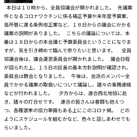
本日は１０時から、全員協議会が開かれました。 先議案
件となるコロナワクチンに係る補正予算や来年度予算案、
各所管に渡る条例改正案など、１８日からの議会にかかる
議案の説明がありました。 こちらの議論については、本
番は１８日からの本会議と予算委員会ということになりま
すが、気を引き締めて臨んで参りたいと思います。 全員
協議会後は、議会運営委員会が開かれました。 議会日程
が諮られた上、１５日の区長の基本方針説明が確認され、
委員会は散会となりました。 午後は、会派のメンバー全
員でかかる議案の取扱いについて議論し、諸々の事務連絡
などが行われました。 夕方からは、連合西北地協に赴
き、諸々の打合せです。 連合の皆さんは春闘も抱えつ
つ、各種選挙の協力準備もある上にこのコロナ禍。 どの
ようにスケジュールを組むかなど、色々と話しあわせても
らいました。