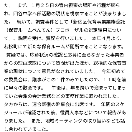
た。 まず、１月２５日の管内視察の場所や行程が諮ら
れ、四谷中学へ部活動の現状を視察することが決まりまし
た。 続いて、調査事件として「新宿区保育事業業務委託
（保育ルームべんてん）プロポーザルの選定結果につい
て」、説明を受け、質疑を行いました。 本年４月より、
若松町にて新たな保育ルームが開所することになります。
質疑では、応募状況の確認と応募に至らなかった事業者
からの理由聴取について質問が出たほか、総括的な保育事
業の現状について意見がなされていました。 今年初めて
の委員会は、議事がこの１件のみでしたので、１１時を前
に早々の散会です。 午後は、年を跨いで溜まってしまっ
ていた会派の会計業務などの事務作業に追われました。
夕方からは、連合新宿の幹事会に出席です。 年間のスケ
ジュールが確認された後、役員人事などについて報告があ
りました。 また、地域ミーティングの取り扱いなども話
し合われていました。