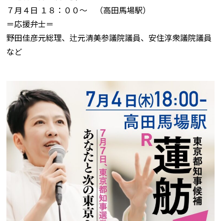
７月４日 １８：００～ （高田馬場駅）
＝応援弁士＝
野田佳彦元総理、辻元清美参議院議員、安住淳衆議院議員
など