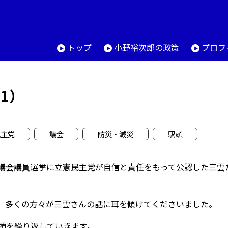
トップ
小野裕次郎の政策
プロフ
1）
民主党
議会
防災・減災
駅頭
議会議員選挙に立憲民主党が自信と責任をもって公認した三雲
、多くの方々が三雲さんの話に耳を傾けてくださいました。
頭を繰り返していきます。