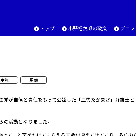
トップ
小野裕次郎の政策
プロフ
民主党
駅頭
主党が自信と責任をもって公認した「三雲たかまさ」弁護士と
らの活動となりました。
張って」と声をかけてもらえる回数が増えてきており、多くの