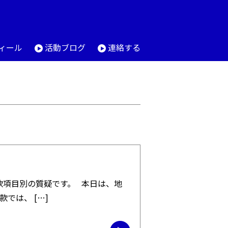
ィール
活動ブログ
連絡する
款項目別の質疑です。 本日は、地
域文化費、産業経済費についての質疑となりました。 地域文化費の款では、 […]