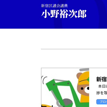
新宿区議会議員
小野裕次郎
新宿
本日
捗を
ブロ