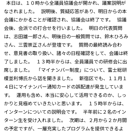
本日は、１０時から全議員協議会が開かれ、議案説明が
なされました。 説明後、質疑応答があり、明日からの本
会議にかかることが確認され、協議会は終了です。 協議
会後、会派での打合せを行いました。 明日の代表質問
は、志田雄一郎さん、明後日の一般質問では、鈴木ひろみ
さん、三雲崇正さんが登壇です。 質問の最終読み合わ
せ、意見書の取り扱い、諸々の日程確認をして、会議は終
了しました。 １３時半からは、全員議員での研修会に出
席しました。 「マイナンバー制度」について、富士総研
榎並利博氏から話を聞きました。 新宿区でも、１１月１
４日にマイナンバー通知カードの誤配達が発生していま
す。 運用も含め、本当に安心して活用できるのか、しっ
かりと見極めていきたいと思います。 １５時半からは、
インターンについての説明会です。 半年前に２名のイン
ターン生を受け入れました。 次期は、２月から２か月間
の予定ですが、一層充実したプログラムを提供できるよ