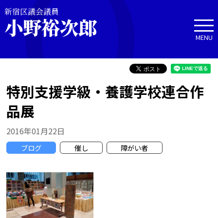
新宿区議会議員
小野裕次郎
MENU
特別支援学級・養護学校連合作
品展
2016年01月22日
ブログ
催し
障がい者