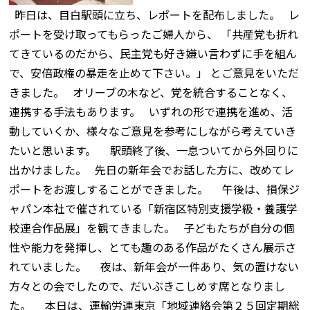
昨日は、目白駅頭に立ち、レポートを配布しました。 レ
ポートを受け取ってもらったご婦人から、 「共産党も折れ
てきているのだから、民主党も好き嫌い言わずに手を組ん
で、安倍政権の暴走を止めて下さい。」 とご意見をいただ
きました。 オリーブの木など、党を統合することなく、
連携する手法もあります。 いずれの形で連携を進め、活
動していくか、様々なご意見を参考にしながら考えていき
たいと思います。 駅頭終了後、一息ついてから外回りに
出かけました。 先日の新年会でお話した方に、改めてレ
ポートをお渡しすることができました。 午後は、損保ジ
ャパン本社で催されている「新宿区特別支援学級・養護学
校連合作品展」を観てきました。 子どもたちが自分の個
性や能力を発揮し、とても趣のある作品がたくさん展示さ
れていました。 夜は、新年会が一件あり、気の置けない
方々との会でしたので、だいぶきこしめす席となりまし
た。 本日は、運輸労連東京「地域連絡会第２５回定期総