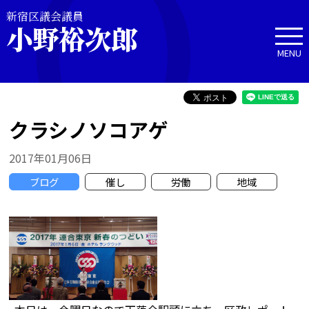
新宿区議会議員
小野裕次郎
MENU
クラシノソコアゲ
2017年01月06日
ブログ
催し
労働
地域