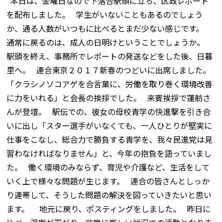
本日は、金曜日なので下落合駅頭に立ち、区政レポート
を配布しました。 学生がいないこともあるのでしょう
か、通る人数がいつもに比べるとまだ少ない感じです。
通常に戻るのは、成人の日明けということでしょうか。
駅頭を終え、事務所でレポートの発送などをした後、日暮
里へ。 連合東京２０１７新春のつどいに出席しました。
「クラシノソコアゲを合言葉に、労働を取り巻く環境改善
に力をいれる」と会長の挨拶でした。 来賓挨拶で蓮舫さ
んが登壇。 駅伝での、彼女の母校青学の快進撃を引き合
いに出し「スター選手がいなくても、一人ひとりが堅実に
仕事をこなし、総合力で勝負する青学を、我々民進党は見
習わなければなりません」と、今年の抱負を語っていまし
た。 働く環境のみならず、育児や介護など、生活をして
いく上で様々な問題が生じます。 連合の皆さんとしっか
り連帯して、そうした問題の解決を図っていきたいと思い
ます。 地元に戻り、ポスティングをしました。 昨日に