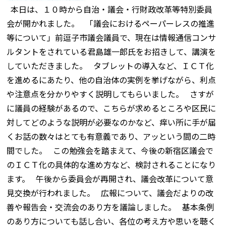
本日は、１０時から自治・議会・行財政改革等特別委員
会が開かれました。 「議会におけるペーパーレスの推進
等について」前逗子市議会議員で、現在は情報通信コンサ
ルタントをされている君島雄一郎氏をお招きして、講演を
していただきました。 タブレットの導入など、ＩＣＴ化
を進めるにあたり、他の自治体の実例を挙げながら、利点
や注意点を分かりやすく説明してもらいました。 さすが
に議員の経験があるので、こちらが求めるところや区民に
対してどのような説明が必要なのかなど、痒い所に手が届
くお話の数々はとても有意義であり、アッという間の二時
間でした。 この勉強会を踏まえて、今後の新宿区議会で
のＩＣＴ化の具体的な進め方など、検討されることになり
ます。 午後から委員会が再開され、議会改革について意
見交換が行われました。 広報について、議会だよりの改
善や報告会・交流会のあり方を議論しました。 基本条例
のあり方についても話し合い、各位の考え方や思いを聴く