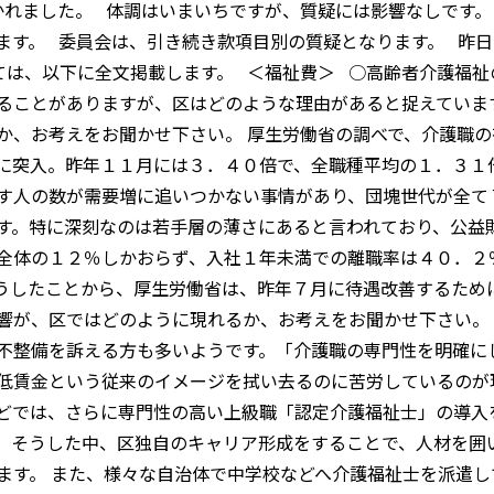
れました。 体調はいまいちですが、質疑には影響なしです。
ます。 委員会は、引き続き款項目別の質疑となります。 昨
ては、以下に全文掲載します。 ＜福祉費＞ ○高齢者介護福祉
ることがありますが、区はどのような理由があると捉えていま
か、お考えをお聞かせ下さい。 厚生労働省の調べで、介護職
に突入。昨年１１月には３．４０倍で、全職種平均の１．３１
す人の数が需要増に追いつかない事情があり、団塊世代が全て
す。特に深刻なのは若手層の薄さにあると言われており、公益
全体の１２％しかおらず、入社１年未満での離職率は４０．２
うしたことから、厚生労働省は、昨年７月に待遇改善するため
響が、区ではどのように現れるか、お考えをお聞かせ下さい。
不整備を訴える方も多いようです。「介護職の専門性を明確に
低賃金という従来のイメージを拭い去るのに苦労しているのが
どでは、さらに専門性の高い上級職「認定介護福祉士」の導入
。そうした中、区独自のキャリア形成をすることで、人材を囲
ます。 また、様々な自治体で中学校などへ介護福祉士を派遣