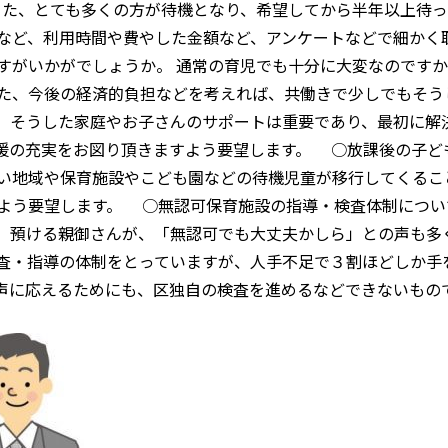
また、とても多くの方が待機となり、希望してから半年以上待
など、利用時間や費やした金額など、アンケートなどで細かく
すがいかがでしょうか。 通常の育児でも十分に大変なのです
た、今後の経済的負担などを考えれば、共働きで少しでもそう
、そうした家庭やお子さんのサポートは重要であり、最初に解
援の充実をお図り頂きますよう要望します。 ○放課後の子ど
い地域や保育施設やこども園などの待機児童が移行してくるこ
よう要望します。 ○無認可保育施設の指導・検査体制につい
。預ける親御さんが、「無認可でも大丈夫かしら」との声も多
査・指導の体制をとっていますが、人手不足で３割ほどしか手
の声に応えるためにも、区独自の検査を進めるなどできないも