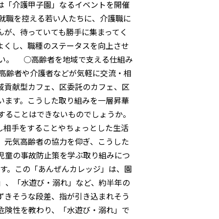
は「介護甲子園」なるイベントを開催
就職を控える若い人たちに、介護職に
んが、待っていても勝手に集まってく
よくし、職種のステータスを向上させ
い。 ○高齢者を地域で支える仕組み
。高齢者や介護者などが気軽に交流・相
域貢献型カフェ、区委託のカフェ、区
います。こうした取り組みを一層昇華
催することはできないものでしょうか。
し相手をすることやちょっとした生活
、元気高齢者の協力を仰ぎ、こうした
児童の事故防止策を学ぶ取り組みにつ
ます。この「あんぜんカレッジ」は、園
」、「水遊び・溺れ」など、約半年の
ずきそうな段差、指が引き込まれそう
危険性を教わり、「水遊び・溺れ」で