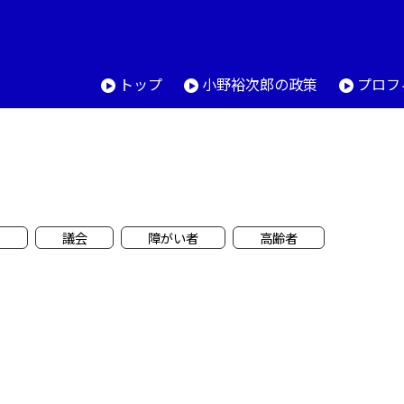
トップ
小野裕次郎の政策
プロフ
て
議会
障がい者
高齢者