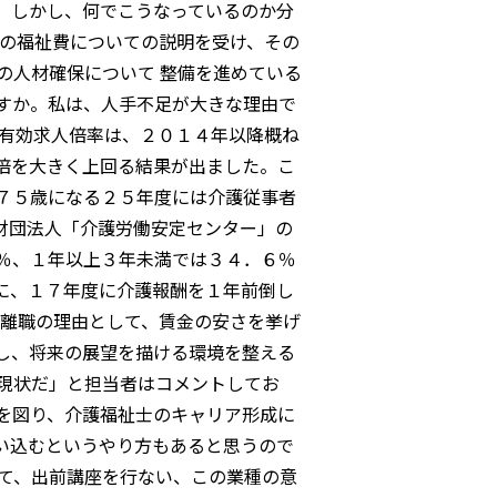
 しかし、何でこうなっているのか分
日の福祉費についての説明を受け、その
の人材確保について 整備を進めている
すか。私は、人手不足が大きな理由で
の有効求人倍率は、２０１４年以降概ね
倍を大きく上回る結果が出ました。こ
７５歳になる２５年度には介護従事者
財団法人「介護労働安定センター」の
％、１年以上３年未満では３４．６％
に、１７年度に介護報酬を１年前倒し
 離職の理由として、賃金の安さを挙げ
し、将来の展望を描ける環境を整える
現状だ」と担当者はコメントしてお
を図り、介護福祉士のキャリア形成に
い込むというやり方もあると思うので
して、出前講座を行ない、この業種の意