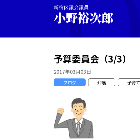
新宿区議会議員
小野裕次郎
予算委員会（3/3）
2017年03月03日
ブログ
介護
子育