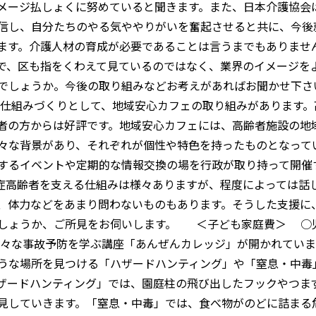
メージ払しょくに努めていると聞きます。また、日本介護協会
信し、自分たちのやる気ややりがいを奮起させると共に、今後
ます。介護人材の育成が必要であることは言うまでもありませ
で、区も指をくわえて見ているのではなく、業界のイメージを
でしょうか。今後の取り組みなどお考えがあればお聞かせ下さ
る仕組みづくりとして、地域安心カフェの取り組みがあります
者の方からは好評です。地域安心カフェには、高齢者施設の地
々な背景があり、それぞれが個性や特色を持ったものとなって
するイベントや定期的な情報交換の場を行政が取り持って開
症高齢者を支える仕組みは様々ありますが、程度によっては話
、体力などをあまり問わないものもあります。そうした支援に
しょうか、ご所見をお伺いします。 ＜子ども家庭費＞ ○
様々な事故予防を学ぶ講座「あんぜんカレッジ」が開かれてい
うな場所を見つける「ハザードハンティング」や「窒息・中毒
ザードハンティング」では、園庭柱の飛び出したフックやつま
見していきます。「窒息・中毒」では、食べ物がのどに詰まる