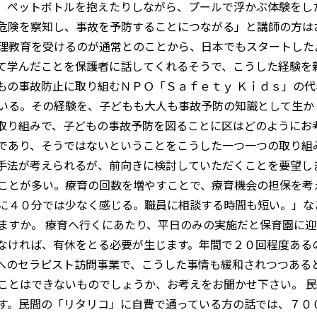
、ペットボトルを抱えたりしながら、プールで浮かぶ体験をし
危険を察知し、事故を予防することにつながる」と講師の方は
理教育を受けるのが通常とのことから、日本でもスタートした
て学んだことを保護者に話してくれるそうで、こうした経験を
もの事故防止に取り組むＮＰＯ「Ｓａｆｅｔｙ Ｋｉｄｓ」の
いる。その経験を、子どもも大人も事故予防の知識として生か
取り組みで、子どもの事故予防を図ることに区はどのようにお考
であり、そうではないということをこうした一つ一つの取り組
手法が考えられるが、前向きに検討していただくことを要望し
ことが多い。療育の回数を増やすことで、療育機会の担保を考
に４０分では少なく感じる。職員に相談する時間も短い。」な
ますか。 療育へ行くにあたり、平日のみの実施だと保育園に
なければ、有休をとる必要が生じます。年間で２０回程度ある
へのセラピスト訪問事業で、こうした事情も緩和されつつある
ことはできないものでしょうか、お考えをお聞かせ下さい。 
す。民間の「リタリコ」に自費で通っている方の話では、７０