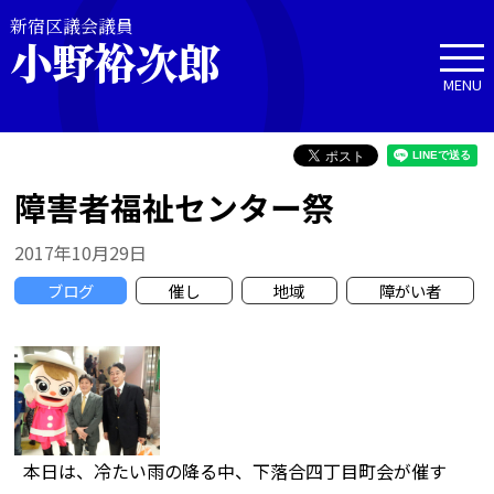
新宿区議会議員
小野裕次郎
MENU
障害者福祉センター祭
2017年10月29日
ブログ
催し
地域
障がい者
本日は、冷たい雨の降る中、下落合四丁目町会が催す