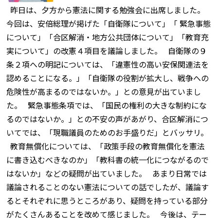
昨日は、夕方から憲法に関する勉強会に出席しました。
今回は、安倍総理が掲げた「自衛隊について」「 緊急事態
について」「合区解消・地方公共団体について」「教育充
実について」の改憲４項目を議論しました。 自衛隊の９
条２項への明記については、「違憲性の高い安保関連法を
認めることになる。」「自衛隊の役割が拡大し、戦争への
危険性が高まるのではないか。」との意見が出ていまし
た。 緊急事態条項では、「国民の権利の大きな制約にな
るのではないか。」との不安の声があがり、合区解消につ
いてでは、「現職議員のためのお手盛りだ」とバッサリ。
教育無償化については、「政策手段の教育無償化を憲法
に書き込むべきなのか」「教科書の統一化につながるので
はないか」などの疑問が出ていました。 あまり日常では
議論されることのない憲法についての話でしたが、議論す
るとそれぞれに思うところがあり、疑問を持っている部分
がたくさんあることを改めて感じました。 今後は、テー