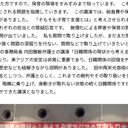
いた方ですので、保育の現場をすみずみまで知っています。 こ
とされる問題を指摘していきます。 この講演では、給食費や
がありました。 「そもそも子育て支援とは」と考えさせられ
れぞれの担当との質疑応答です。 無償化による弊害や保育の
問が出ていました。 私も質問で取り上げましたが、まだまだ
り強く問題の深掘りを行ない、質問などで取り上げていきたいと
員会の事務局長 内田雅敏弁護士の講演「日韓関係の現状から考え
たり、東アジアの安定は非常に重要であり、日韓関係の回復を
歴史なども紐解きながら説明がありました。 田中角栄元首相
るとしつつ、弁護士らしく、これまでの裁判やその取り扱いを
 暗礁に乗り上げ、身動きが取れない状態の続く日韓関係です
とができた講演となりました。