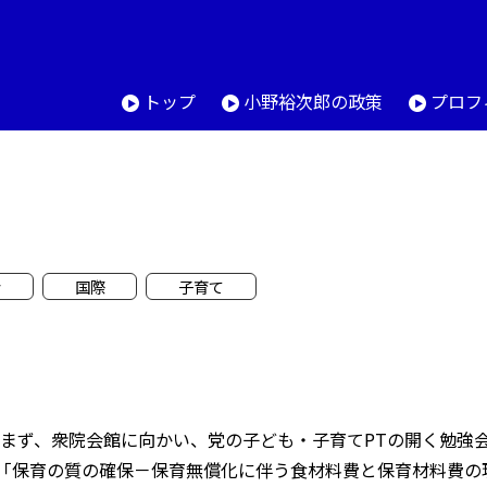
トップ
小野裕次郎の政策
プロフ
会
国際
子育て
まず、衆院会館に向かい、党の子ども・子育てPTの開く勉強
「保育の質の確保－保育無償化に伴う食材料費と保育材料費の