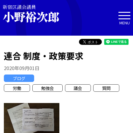
新宿区議会議員
小野裕次郎
MENU
連合 制度・政策要求
2020年09月01日
ブログ
労働
勉強会
議会
質問