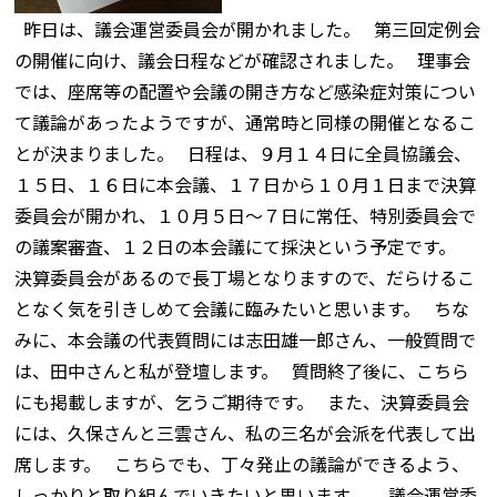
昨日は、議会運営委員会が開かれました。 第三回定例会
の開催に向け、議会日程などが確認されました。 理事会
では、座席等の配置や会議の開き方など感染症対策につい
て議論があったようですが、通常時と同様の開催となるこ
とが決まりました。 日程は、９月１４日に全員協議会、
１５日、１６日に本会議、１７日から１０月１日まで決算
委員会が開かれ、１０月５日～７日に常任、特別委員会で
の議案審査、１２日の本会議にて採決という予定です。
決算委員会があるので長丁場となりますので、だらけるこ
となく気を引きしめて会議に臨みたいと思います。 ちな
みに、本会議の代表質問には志田雄一郎さん、一般質問で
は、田中さんと私が登壇します。 質問終了後に、こちら
にも掲載しますが、乞うご期待です。 また、決算委員会
には、久保さんと三雲さん、私の三名が会派を代表して出
席します。 こちらでも、丁々発止の議論ができるよう、
しっかりと取り組んでいきたいと思います。 議会運営委