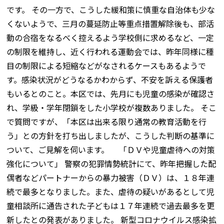
です。 その一方で、こうした緩和策に慎重な自治体も少な
くないようで、三月の蔓延防止等重点措置解除後も、部活
動の合宿をなるべく控えるよう学校側に求めるなど、一定
の制限を維持し、近く行われる運動会では、昨年同様に種
目の制限による短縮などがなされるケースもあるようで
す。感染状況がどうなるかわからず、不安を訴える保護者
もいるとのこと。本区では、先月にも児童の感染が確認さ
れ、学級・学年閉鎖をした小学校が複数ありました。 そこ
で質問ですが、「本区は出来る限り通常の教育活動を行
う」との方針を打ち出しましたが、こうした判断の基準に
ついて、ご見解を伺います。 「ＤＶや児童虐待への対策
強化について」 警察の犯罪情勢統計にて、昨年把握した配
偶者などパートナーからの暴力被害（ＤＶ）は、１８年連
続で最多となりました。また、虐待の疑いがあるとして児
童相談所に通告された子どもは１７年連続で過去最多を更
新したとの発表がありました。 新型コロナウイルス感染拡