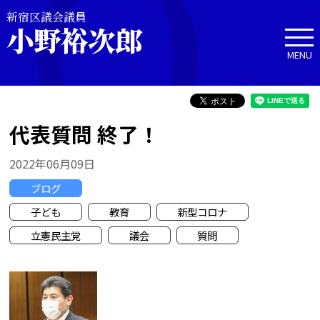
新宿区議会議員
小野裕次郎
MENU
代表質問 終了！
2022年06月09日
ブログ
子ども
教育
新型コロナ
立憲民主党
議会
質問