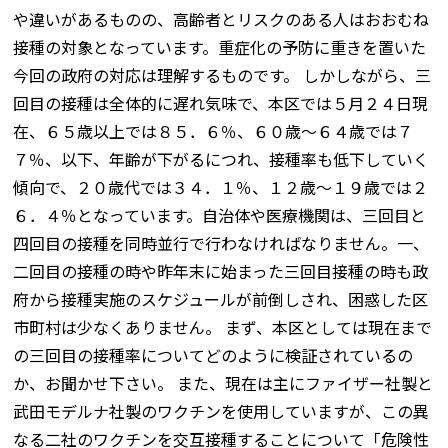
や違いがあるものの、高齢者とリスクのある人はおおむね
接種の対象となっています。重症化の予防に重きを置いた
今回の政府の対応は理解するものです。 しかしながら、三
回目の接種は全体的に遅れ気味で、本区では５月２４日現
在、６５歳以上では８５．６％、６０歳～６４歳では７
７％、以下、年齢が下がるにつれ、接種率も低下していく
傾向で、２０歳代では３４．１％、１２歳～１９歳では２
６．４％となっています。自治体や医療機関は、三回目と
四回目の接種を同時並行で行わなければなりません。一、
二回目の接種の時や昨年末に始まった三回目接種の時も政
府から接種実施のスケジュールが前倒しされ、困惑した区
市町村は少なくありません。 まず、本区としては現在まで
の三回目の接種率についてどのように検証されているの
か、お聞かせ下さい。 また、現在は主にファイザー社製と
武田モデルナ社製のワクチンを使用していますが、この異
なる二社のワクチンを交互接種することについて「危険性