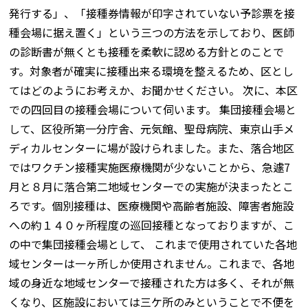
発行する」、「接種券情報が印字されていない予診票を接
種会場に据え置く」という三つの方法を示しており、医師
の診断書が無くとも接種を柔軟に認める方針とのことで
す。対象者が確実に接種出来る環境を整えるため、区とし
てはどのようにお考えか、お聞かせください。 次に、本区
での四回目の接種会場について伺います。 集団接種会場と
して、区役所第一分庁舎、元気館、聖母病院、東京山手メ
ディカルセンターに場が設けられました。また、落合地区
ではワクチン接種実施医療機関が少ないことから、急遽7
月と８月に落合第二地域センターでの実施が決まったとこ
ろです。個別接種は、医療機関や高齢者施設、障害者施設
への約１４０ヶ所程度の巡回接種となっておりますが、こ
の中で集団接種会場として、 これまで使用されていた各地
域センターは一ヶ所しか使用されません。これまで、各地
域の身近な地域センターで接種された方は多く、それが無
くなり、区施設においては三ケ所のみということで不便を