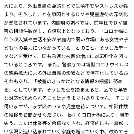
大により、外出自粛の要請などで生活不安やストレスが強
まり、そうしたことを原因とするＤＶや児童虐待の深刻化
が懸念されています。内閣府の調べでは、前年比でＤＶ被
害の相談件数が１．６倍以上となっており、「コロナ禍に
伴う収入減や生活不安が家庭内で弱い立場にある女性や子
どもへの暴力につながっている」とのこと。そうしたデー
タなどを受けて、国も急速な被害の増加に対応強化を図っ
ているところです。 また、警察庁では新型コロナウイルス
の感染拡大による外出自粛の影響などで潜在化しているお
それもあり、「被害のきっかけとなる情報の把握に努め
る」としています。そうした点を踏まえると、区でも早急
な対応が求められることは言うまでもありません。 そこで
伺いますが、まず区のＤＶや児童虐待について、相談件数
の推移をお聞かせください。 長引くコロナ禍により、職を
失う、または休業等を余儀なくされ、経済的にも一層厳し
い状況に追い込まれていく家庭も増えていく中、改めてそ