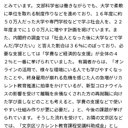
とみています。 文部科学省は働きながらでも、大学で柔軟
に単位を取れる制度作りなどを進めており、１６年度に約
５０万人だった大学や専門学校などで学ぶ社会人を、２２
年度までに１００万人に増やす計画を掲げています。ま
た、内閣府の調査では「社会人となった後に大学などで学
んだ/学びたい」と答えた割合は３６%にのぼっており、必
要な支援としては「学費など経済的な支援」が全体の４
２％と一番に挙げられていました。 有識者からは、「オン
ラインの活用で、様々な環境にいる人でも学びやすくなっ
たことや、終身雇用が崩れる危機を感じた人の急増がリカ
レント教育推進に拍車をかけているが、新型コロナウイル
スの影響を受けて離職を余儀なくされた方の再就職に向け
た学び直しなどのことも考えると、学費の支援などで使い
やすい仕組み作りが更に必要だ。」と、今後の課題が挙げ
られています。 そうした流れを受けて、お隣の文京区など
では、「文京区リカレント教育課程受講料助成金」とし