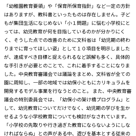
「幼稚園教育要領」や「保育所保育指針」など一定の方針
はありますが、教科書といったものは存在しません。子ど
もが集団生活になじめない「小１問題」に悩む小学校にと
っては、幼児教育が何を目指しているのかが分かりにく
く、そうした点での改善のために文科省は「幼児期の終わ
りまでに育ってほしい姿」として１０項目を明示しました
が、達成すべき目標と捉えられるなど誤解も多く、具体的
な手引きが必要とのことで、これに着手することになりま
した。中央教育審議会では議論をまとめ、文科省が全ての
園に周知し、一部の地域では幼保小ともにカリキュラムを
開発するモデル事業を行なうとのこと。 また、中央教育審
議会の特別委員会では、「幼保小の架け橋プログラム」と
して、幼児教育についてだけでなく、幼児期の学びを生か
せるような小学校教育についても検討がなされています。
「小学校の先取りや行き過ぎた教育にならないようにしな
ければならぬ」との声がある中、遊びを基本とする従来の