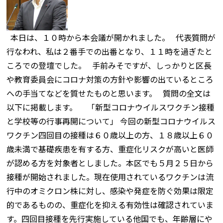
本日は、１０時から本会議が開かれました。 代表質問が
行なわれ、私は２番手での出番となり、１１時を過ぎたと
ころでの登壇でした。 手前みそですが、しっかりと区長
や教育委員会にコロナ対策の方針や影響の出ているところ
への手当てなどを質せたものと思います。 質問の全文は
以下に掲載します。 「新型コロナウイルスワクチン接種
と学校等の行事再開について」 今回の新型コロナウイルス
ワクチン四回目の接種は６０歳以上の方、１８歳以上６０
歳未満で基礎疾患を有する方、重症化リスクが高いと医師
が認める方を対象者としました。本区でも５月２５日から
接種が開始されました。現在使用されているワクチンは流
行中のオミクロン株に対し、感染や発症を防ぐ効果は限定
的であるものの、重症化を抑える有効性は確認されていま
す。四回目接種を先行実施している他国でも、年齢層にや