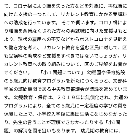
て、コロナ禍により職を失った方などを対象に、再就職に
向けた支援の一つとして、リカレント教育にかかる受講料
への助成を行っています。 そこで伺います。コロナ禍によ
り離職を余儀なくされた方々の再就職に向けた支援はもと
より、現状の雇用への不安などからポストコロナを見据え
た働き方を考え、リカレント教育を望む区民に対して、区
も受講料の助成など支援をすべきではないでしょうか。リ
カレント教育への取り組みについて、区のご見解をお聞か
せください。 「小１問題について」 幼稚園や保育施設
の５歳児向け教育プログラムを新たにつくろうと、文部科
学省の諮問機関である中央教育審議会が議論を進めていま
す。 幼児教育・保育は、２０１９年に無償化され、共通の
プログラムにより、全ての５歳児に一定程度の学びの質を
保障した上で、小学校入学後に集団生活になじめなかった
り、先生の言うことが理解できなかったりする「小1問
題」の解消を図る狙いもあります。 幼児期の教育には、