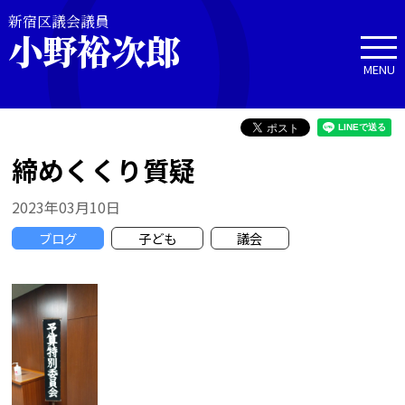
新宿区議会議員
小野裕次郎
MENU
締めくくり質疑
2023年03月10日
ブログ
子ども
議会