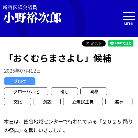
新宿区議会議員
小野裕次郎
MENU
「おくむらまさよし」候補
2025年07月12日
ブログ
グローバル化
催し
国際
文化
演説
立憲民主党
選挙
本日は、四谷地域センターで行われている「２０２５ 踊り
の祭典」を観にいきました。