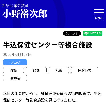
新宿区議会議員
小野裕次郎
MENU
牛込保健センター等複合施設
2026年01月28日
ブログ
介護
保健
視察
障がい者
高齢者
本日の１０時からは、福祉健康委員会の管内視察で、牛込
保健センター等複合施設を見に行きました。