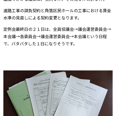
道路工事の請負契約と角筈区民ホールの工事における賃金
水準の見直しによる契約変更となります。
定例会最終日の２１日は、全員協議会→議会運営委員会→
本会議→各委員会→議会運営委員会→本会議という日程
で、バタバタした１日になりそうです。