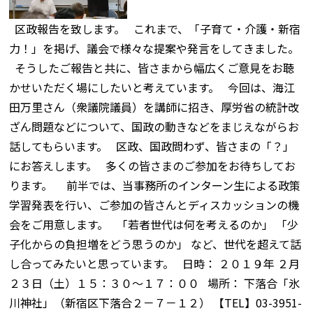
区政報告を致します。 これまで、「子育て・介護・新宿
力！」を掲げ、議会で様々な提案や発言をしてきました。
そうしたご報告と共に、皆さまから幅広くご意見をお聴
かせいただく場にしたいと考えています。 今回は、海江
田万里さん（衆議院議員）を講師に招き、厚労省の統計改
ざん問題などについて、国政の動きなどをまじえながらお
話してもらいます。 区政、国政問わず、皆さまの「？」
にお答えします。 多くの皆さまのご参加をお待ちしてお
ります。 前半では、当事務所のインターン生による政策
学習発表を行い、ご参加の皆さんとディスカッションの機
会をご用意します。 「若者世代は何を考えるのか」 「少
子化からの負担増をどう思うのか」 など、世代を超えて話
し合ってみたいと思っています。 日時： ２０１９年 ２月
２３日（土）１５：３０～１７：００ 場所： 下落合「氷
川神社」（新宿区下落合２－７－１２） 【TEL】03-3951-