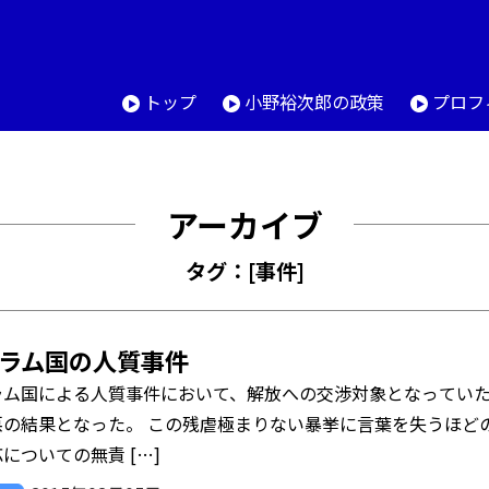
トップ
小野裕次郎の政策
プロフ
アーカイブ
タグ：[事件]
ラム国の人質事件
ラム国による人質事件において、解放への交渉対象となってい
悪の結果となった。 この残虐極まりない暴挙に言葉を失うほど
についての無責 […]