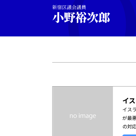
新宿区議会議員
小野裕次郎
イス
イス
が最
の対応