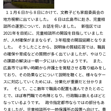
１１月６日から８日にかけて、文教子ども家庭委員会の
地方視察に出ていました。 ６日は広島市に赴き、児童相
談所の運営について、お話を伺いました。 新宿区では
2021年を目処に、児童相談所の開設を目指していました
が、人材確保がままならず、３年程度の開設延期となりま
した。 そうしたことから、説明後の質疑応答では、職員
の確保や育成などの質問が多く出ていましたが、やはりこ
の課題の解決は一朝一夕にはいかないようです。 また、
広島市では早い時期から弁護士を常駐させる取り組みをし
ており、その効果などについて説明を聴くと、様々なケー
スに対応していくためには、分業化が重要だと分かりま
す。 そして、ここ数年で職員の配置も進んできたとのこ
とで、ほぼ専門職での布陣となり、行政職は数えるほどと
なっているようです。 政令指定都市ならではの部分もあ
りましたが、児童相談所や一時保護所の設置へ向けて、貴