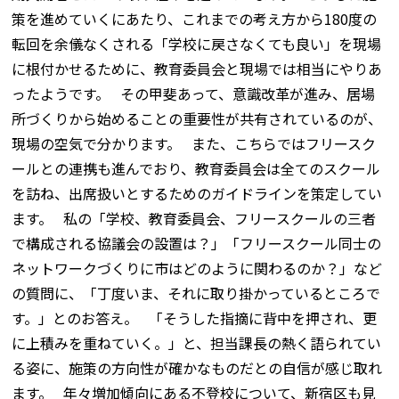
策を進めていくにあたり、これまでの考え方から180度の
転回を余儀なくされる「学校に戻さなくても良い」を現場
に根付かせるために、教育委員会と現場では相当にやりあ
ったようです。 その甲斐あって、意識改革が進み、居場
所づくりから始めることの重要性が共有されているのが、
現場の空気で分かります。 また、こちらではフリースク
ールとの連携も進んでおり、教育委員会は全てのスクール
を訪ね、出席扱いとするためのガイドラインを策定してい
ます。 私の「学校、教育委員会、フリースクールの三者
で構成される協議会の設置は？」「フリースクール同士の
ネットワークづくりに市はどのように関わるのか？」など
の質問に、「丁度いま、それに取り掛かっているところで
す。」とのお答え。 「そうした指摘に背中を押され、更
に上積みを重ねていく。」と、担当課長の熱く語られてい
る姿に、施策の方向性が確かなものだとの自信が感じ取れ
ます。 年々増加傾向にある不登校について、新宿区も見