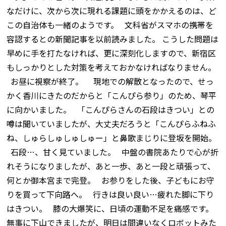
なだけに、次から次に現れる課題に頭をかかえるのは、ど
この自治体も一緒のようです。 文科省がスマホの携帯を
容認するとの新聞記事を以前読みました。 こうした問題は
早めに手を打たなければ、更に深刻化しますので、新宿区
もしっかりとした対策を考えておかなければなりません。
お昼に視察が終了。 現地での解散となったので、せっ
かく香川にきたのだからと「こんぴら参り」のため、琴平
に向かいました。 「こんぴらさんの石段はきつい」との
噂は聞いていましたが、大丈夫だろうと「こんぴらふねふ
ね、しゅらしゅしゅしゅー」と鼻歌まじりに登坂を開始。
石段…、甘く見ていました。 中盤の書院あたりで心が折
れそうになりましたが、あと一歩、あと一段と頑張って、
何とか御本宮まで完登。 お参りをした後、子どもにお守
りを買って下向路へ。 行きは良い良い…疲れた脚に下り
はきつい。 膝の大爆笑に、日頃の運動不足を痛感です。
無事に下山できましたが、明日は間違いなくロボットみた