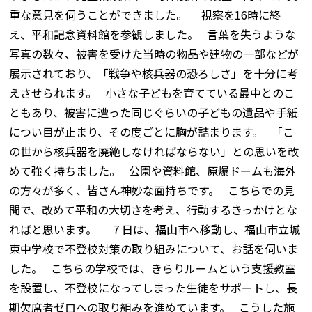
重な意見を伺うことができました。 視察を16時に終
え、平和記念資料館を参観しました。 言葉を失うような
写真の数々、被害を受けた当時の物品や建物の一部などが
展示されており、「戦争や核兵器の恐ろしさ」を十分に考
えさせられます。 小さな子どもを育てている最中とのこ
ともあり、被害に遭った同じぐらいの子どもの遺品や手紙
につい目が止まり、その度ごとに胸が詰まります。 「こ
の世から核兵器を廃絶しなければならない」との思いを改
めて強く持ちました。 公園や資料館、原爆ドームも海外
の方々が多く、皆さん神妙な面持ちです。 こちらでの見
聞で、改めて平和の大切さを考え、行動するきっかけとな
ればと思います。 ７日は、福山市へ移動し、福山市立城
東中学校で不登校対策の取り組みについて、お話を伺いま
した。 こちらの学校では、きらりルームという支援教室
を設置し、不登校になってしまった生徒をサポートし、長
期欠席者ゼロへの取り組みを進めています。 こうした施