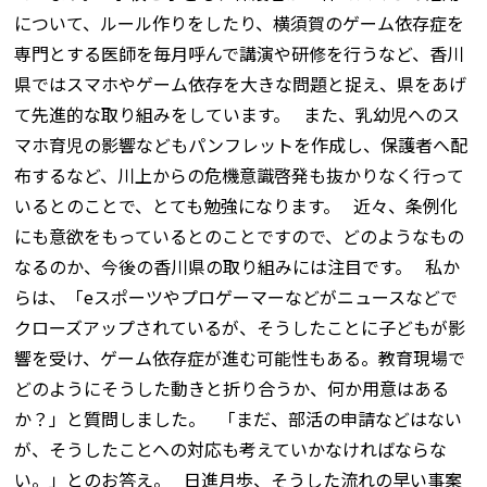
について、ルール作りをしたり、横須賀のゲーム依存症を
専門とする医師を毎月呼んで講演や研修を行うなど、香川
県ではスマホやゲーム依存を大きな問題と捉え、県をあげ
て先進的な取り組みをしています。 また、乳幼児へのス
マホ育児の影響などもパンフレットを作成し、保護者へ配
布するなど、川上からの危機意識啓発も抜かりなく行って
いるとのことで、とても勉強になります。 近々、条例化
にも意欲をもっているとのことですので、どのようなもの
なるのか、今後の香川県の取り組みには注目です。 私か
らは、「eスポーツやプロゲーマーなどがニュースなどで
クローズアップされているが、そうしたことに子どもが影
響を受け、ゲーム依存症が進む可能性もある。教育現場で
どのようにそうした動きと折り合うか、何か用意はある
か？」と質問しました。 「まだ、部活の申請などはない
が、そうしたことへの対応も考えていかなければならな
い。」とのお答え。 日進月歩、そうした流れの早い事案