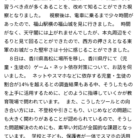
習うべき点が多くあることを、改めて知ることができた視
察となりました。 視察後は、電車に乗るまで少々時間が
あったので、福山駅横の福山城を見に行きました。 時間
がなく、天守閣には上がれませんでしたが、本丸周辺をぐ
るりと見て回ることができたので、西方の押さえとなる東
軍のお城だった堅牢さは十分に感じることができました。
８日は、香川県高松に場所を移し、香川県庁にて（児
童・生徒の）ゲーム・ネット依存対策について、お話を伺
いました。 ネットやスマホなどに依存する児童・生徒の
割合が14％を越えるとの調査結果もある中、そうしたもの
を上手に活用するために、どのように指導していくかが教
育現場で問われています。 また、こうしたツールとの向
き合い方には、不登校や引きこもり、いじめなどの問題に
も大きく関わりがあることが認められているので、そうし
た問題解決のためにも、素早い対応が全国的な課題となっ
ています。 学校と子ども、保護者が一体でスマホの活用