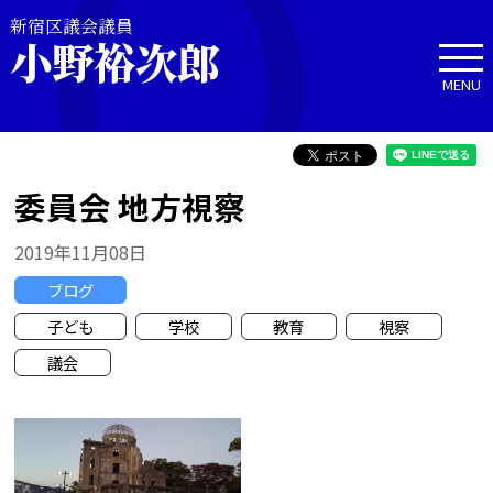
新宿区議会議員
小野裕次郎
MENU
委員会 地方視察
2019年11月08日
ブログ
子ども
学校
教育
視察
議会