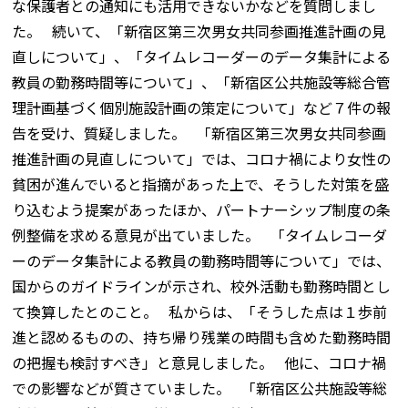
な保護者との通知にも活用できないかなどを質問しまし
た。 続いて、「新宿区第三次男女共同参画推進計画の見
直しについて」、「タイムレコーダーのデータ集計による
教員の勤務時間等について」、「新宿区公共施設等総合管
理計画基づく個別施設計画の策定について」など７件の報
告を受け、質疑しました。 「新宿区第三次男女共同参画
推進計画の見直しについて」では、コロナ禍により女性の
貧困が進んでいると指摘があった上で、そうした対策を盛
り込むよう提案があったほか、パートナーシップ制度の条
例整備を求める意見が出ていました。 「タイムレコーダ
ーのデータ集計による教員の勤務時間等について」では、
国からのガイドラインが示され、校外活動も勤務時間とし
て換算したとのこと。 私からは、「そうした点は１歩前
進と認めるものの、持ち帰り残業の時間も含めた勤務時間
の把握も検討すべき」と意見しました。 他に、コロナ禍
での影響などが質さていました。 「新宿区公共施設等総