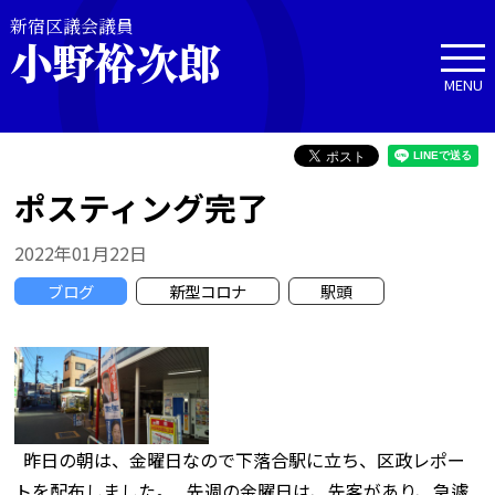
新宿区議会議員
小野裕次郎
MENU
ポスティング完了
2022年01月22日
ブログ
新型コロナ
駅頭
昨日の朝は、金曜日なので下落合駅に立ち、区政レポー
トを配布しました。 先週の金曜日は、先客があり、急遽