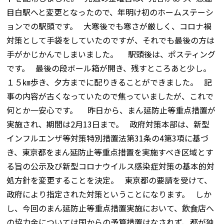
目白駅へと変更となったので、年明け初のホームステーシ
ョンでの駅頭です。 大寒後でも寒さが厳しく、コロナ禍
対策として手袋をしていたのですが、それでも最後の方は
手がかじかんでしまいました。 駅頭後は、ポスティング
です。 最後の段ボール箱が開き、残すところあと少し。
１５㎞歩き、夕方までに配りきることができました。 記
事の内容が古くなっていたので焦っていましたが、これで
何とか一安心です。 昨日から、まん延防止等重点措置が
実施され、期間は2月13日まで。 政府対策本部は、新型
インフルエンザ等対策特別措置法第31条の4第3項に基づ
き、東京都をまん延防止等重点措置を実施すべき区域とす
る旨の公示及び新型コロナウイルス感染症対策の基本的対
処方針を変更することを決定。 東京都の要請を受けて、
政府により指定された対策ということになります。 しか
し、今回のまん延防止等重点措置実施において、飲食店へ
の協力金については国からの予算措置はなされず、都が独