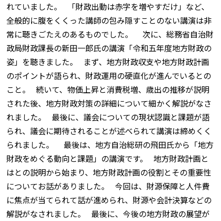
れていました。 「財政出動は赤字を増やすだけ」など、
全般的に腹をくくった講師の包み隠すことのない講演は非
常に聴きごたえのあるものでした。 次に、総務省自治財
政局財政課長の新田一郎氏の講演「令和五年度地方財政の
姿」を聴きました。 まず、地方財政収支や地方財政計画
のポイントが語られ、財政運用の硬直化が進んでいるとの
こと。 続いて、物価上昇と消費税増、歳出の推移が説明
された後、地方財政対策の詳細について細かく解説がなさ
れました。 最後に、議会についての現状認識と課題が語
られ、議会に期待されることが述べられて講演は締めくく
られました。 最後は、地方自治総研の飛田氏から「地方
財政をめぐる動向と課題」の講演です。 地方財政計画と
はとの説明から始まり、地方財政計画の役割とその重要性
についてお話がありました。 今回は、財源保障と人件費
に焦点が当てられて話が進められ、財源や会計決算などの
解説がなされました。 最後に、今後の地方財政の展望が