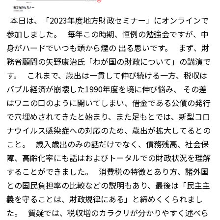
本日は、「2023年度地方財政セミナー」にオンラインで
参加しました。 毎年この時期、恒例の勉強会ですが、中
身がハードでいつも頭から煙の 出る思いです。 まず、財
務省顧問の矢野康治氏「わが国の財政について」の講演で
す。 これまで、歳出は一貫して伸び続ける一方、税収は
バブル経済が崩壊した1990年度を境に伸び悩み、 その差
はワニの口のように開いてしまい、借金である公債の発行
で穴埋めされてきたと始まり、また足もとでは、新型コロ
ナウイルス感染症への対応のため、歳出が拡大してるとの
こと。 歳入歳出のみの話だけでなく、債務残高、社会保
障、高齢化率にも話はおよびトータルでの財政状況を理解
することができました。 消費税の特徴とあり方、諸外国
との国民負担率の比較などの説明もあり、最後は「民主主
義を守ることは、財政規律にある」と締めくくられまし
た。 質疑では、税収増のカラクリが分かりやすく述べら