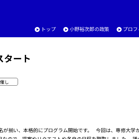
トップ
小野裕次郎の政策
プロフ
スタート
催し
名が揃い、本格的にプログラム開始です。 今回は、専修大学
日なので、提案やリクエストや各自の日程を聴取しました。 議