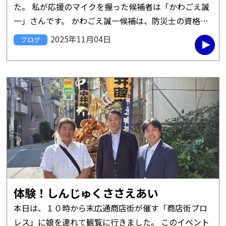
た。 私が応援のマイクを握った候補者は「かわごえ誠
一」さんです。 かわごえ誠一候補は、防災士の資格を
持ち、災害に強い街づくりに尽力し、PTA会長や親父
2025年11月04日
ブログ
の会のメンバーとして、 […]
体験！しんじゅくささえあい
本日は、１０時から末広通商店街が催す「商店街プロ
レス」に娘を連れて観覧に行きました。 このイベント