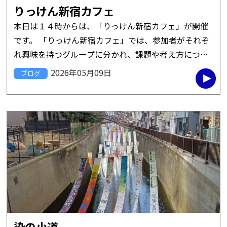
りっけん新宿カフェ
本日は１４時からは、「りっけん新宿カフェ」が開催
です。 「りっけん新宿カフェ」では、参加者がそれぞ
れ興味を持つグループに分かれ、課題や考え方につい
て議論する形式で運営されます。 「これからの政治・
2026年05月09日
ブログ
選挙」、「これからのくら […]
染の小道