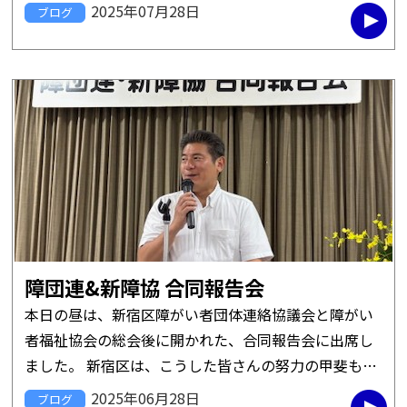
子に促されながら、暑さにめげずの参加です。 そもそ
2025年07月28日
ブログ
もラジオ体操は、昭和天 […]
障団連&新障協 合同報告会
本日の昼は、新宿区障がい者団体連絡協議会と障がい
者福祉協会の総会後に開かれた、合同報告会に出席し
ました。 新宿区は、こうした皆さんの努力の甲斐もあ
って、他自治体と比べて障がい者の支援施策が充実し
2025年06月28日
ブログ