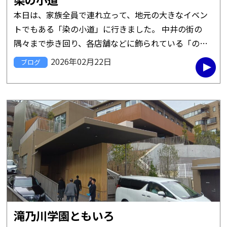
本日は、家族全員で連れ立って、地元の大きなイベン
トでもある「染の小道」に行きました。 中井の街の
隅々まで歩き回り、各店舗などに飾られている「のれ
ん」などを見せてもらいました。 染物や和服などがお
2026年02月22日
ブログ
好きな方だけでなく、外国人 […]
滝乃川学園ともいろ