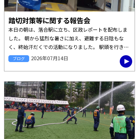
踏切対策等に関する報告会
本日の朝は、落合駅に立ち、区政レポートを配布しま
した。 朝から猛烈な暑さに加え、避難する日陰もな
く、終始汗だくでの活動になりました。 駅頭を行きか
う皆さんも、日傘やハンディファンを持つ方も多く、
2026年07月14日
ブログ
そのためにレポート配布は苦 […]