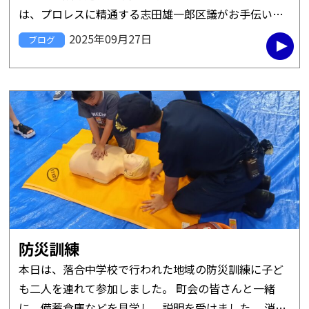
は、プロレスに精通する志田雄一郎区議がお手伝いし
ているもので、末広亭の横でリングを張って行われる
2025年09月27日
ブログ
ものです。 娘は初めて生で […]
防災訓練
本日は、落合中学校で行われた地域の防災訓練に子ど
も二人を連れて参加しました。 町会の皆さんと一緒
に、備蓄倉庫などを見学し、説明を受けました。 消防