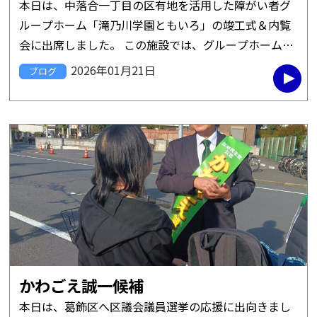
本日は、中落合一丁目の区有地を活用した障がい者グ
ループホーム「滝乃川学園ともいろ」の竣工式＆内覧
会に出席しました。 この施設では、グループホームの
みならず、生活介護や短期入所、相談支援も行いま
2026年01月21日
ブログ
す。 施設名「ともいろ」は、 […]
かわごえ誠一候補
本日は、葛飾区へ区議会議員選挙の応援に出向きまし