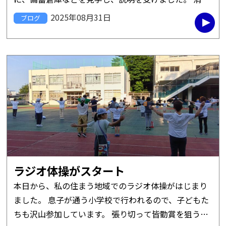
署や消防団の方からは、心肺蘇生やＡＥＤの模擬体験
2025年08月31日
ブログ
など、様々な場面で役立つあ […]
ラジオ体操がスタート
本日から、私の住まう地域でのラジオ体操がはじまり
ました。 息子が通う小学校で行われるので、子どもた
ちも沢山参加しています。 張り切って皆勤賞を狙う息