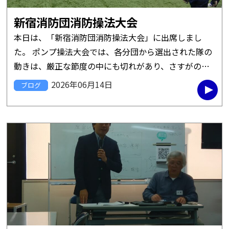
新宿消防団消防操法大会
本日は、「新宿消防団消防操法大会」に出席しまし
た。 ポンプ操法大会では、各分団から選出された隊の
動きは、厳正な節度の中にも切れがあり、さすがの一
言。 これまで繰り返されてきた厳しい訓練が、そうし
2026年06月14日
ブログ
た動きの一つ一つから伺えま […]