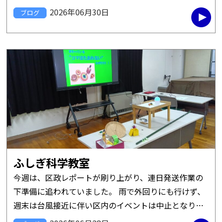
本日は、それらを持って郵便局へ。 昨日作業した郵便
2026年06月30日
ブログ
物、無事に全ての投函が済 […]
ふしぎ科学教室
今週は、区政レポートが刷り上がり、連日発送作業の
下準備に追われていました。 雨で外回りにも行けず、
週末は台風接近に伴い区内のイベントは中止となり、
室内作業に集中できました。 また、昨晩などは消防団