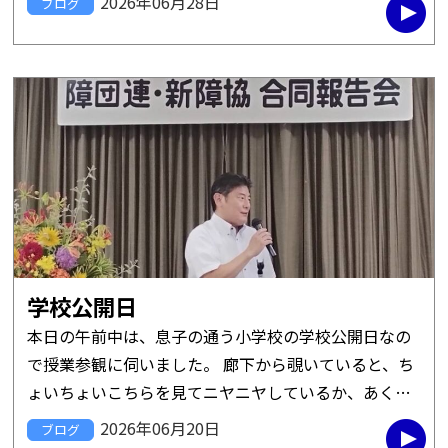
2026年06月28日
ブログ
の総会なども予定されてい […]
学校公開日
本日の午前中は、息子の通う小学校の学校公開日なの
で授業参観に伺いました。 廊下から覗いていると、ち
ょいちょいこちらを見てニヤニヤしているか、あくび
をしながら分度器をいじっているか、全然授業に身が
2026年06月20日
ブログ
入っていない様子です。 「 […]