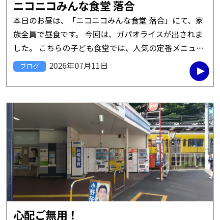
ニコニコみんな食堂 落合
本日のお昼は、「ニコニコみんな食堂 落合」にて、家
族全員で昼食です。 今回は、ガパオライスが出されま
した。 こちらの子ども食堂では、人気の定番メニュー
とのこと。 さすがの看板メニューだけあって、子ども
2026年07月11日
ブログ
は大喜びでモリモリと […]
心配ご無用！