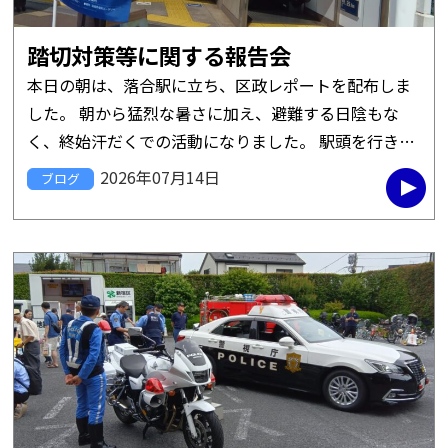
踏切対策等に関する報告会
本日の朝は、落合駅に立ち、区政レポートを配布しま
した。 朝から猛烈な暑さに加え、避難する日陰もな
く、終始汗だくでの活動になりました。 駅頭を行きか
う皆さんも、日傘やハンディファンを持つ方も多く、
2026年07月14日
ブログ
そのためにレポート配布は苦 […]