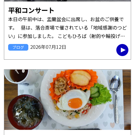
平和コンサート
本日の午前中は、盂蘭盆会に出席し、お盆のご供養で
す。 昼は、落合斎場で催されている「地域感謝のつど
い」に参加しました。 こどもひろば（射的や輪投げの
ゲームコーナー）や各種模擬店などが出て、いつもは
2026年07月12日
ブログ
しめやかに […]