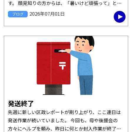
す。 顔見知りの方からは、「暑いけど頑張って」と声
をかけていただき、朝から気分上々です。 駅頭後は、
2026年07月01日
ブログ
少し残っ […]
発送終了
先週に新しい区政レポートが刷り上がり、ここ連日は
発送作業が続いていました。 今回も、母や後援会の
方々にヘルプを頼み、昨日に何とか封入作業が終了。