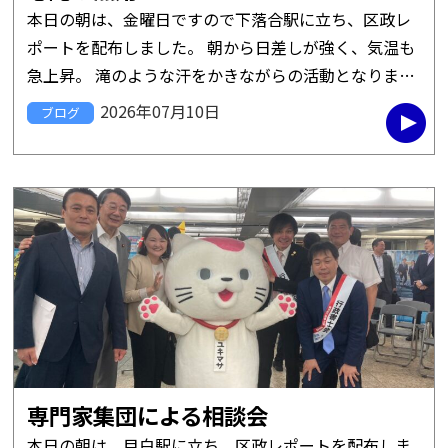
本日の朝は、金曜日ですので下落合駅に立ち、区政レ
ポートを配布しました。 朝から日差しが強く、気温も
急上昇。 滝のような汗をかきながらの活動となりまし
たが、多くの方から励ましの声ももらえて、朝から気
2026年07月10日
ブログ
分上々です。 &nbsp […]
専門家集団による相談会
本日の朝は、目白駅に立ち、区政レポートを配布しま