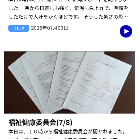
した。 朝から日差しも強く、気温も急上昇で、準備を
しただけで大汗をかくほどです。 そうした暑さの影響
か、配布は大苦戦。 息子の同級生の親たちがかろうじ
2026年07月09日
ブログ
て取ってくれた程度でし […]
福祉健康委員会(7/8)
本日は、１０時から福祉健康委員会が開かれました。