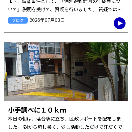
まず、調査事件として、「個別避難計画の作成等につ
いて」説明を受けて、質疑を行いました。 質疑では、
周知のスケジュールやセルフプランとの関係性、避難
2026年07月08日
ブログ
行動要支援者の内、緊急性 […]
小手調べに１０ｋｍ
本日の朝は、落合駅に立ち、区政レポートを配布しま
した。 朝から蒸し暑く、少し活動しただけで汗だくで